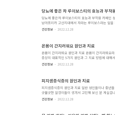
에 문제가 생겨 혈당 수치가 높아지는 질환 중 하나
대사의 원활에 있습니다. 자이언트 파바빈은 천연인
당뇨에 좋은 차 루이보스티의 효능과 부작
우리 몸속 포도당의 신진대사를 올려줄 뿐만 아니라
줍니다. 2. 파킨슨병 개선에 도움 뇌의 도파민의 농
당뇨에 좋은차 루이보스티의 효능과 부작용 카페인 
일으켜 파킨슨 질환이 생길 수 있습니다. 파바빈에는
남아프리카 고산지대에서 자라는 루이보스라는 잎을 
엘도파(L-dopha..
좋은 대표적인 차로 루이보스티의 효능과 부작용에 
건강정보
2022.12.28
스티의 효능 1. 당뇨 예방 플라보노이드의 일종인 
있어 우리 몸속의 인슐린을 촉진시켜 식사 후에 혈당
과적입니다. 또한, 폴리페놀이라는 항산화 성분이 당
온몸이 간지러워요 원인과 치료
당뇨병은 인슐린의 문제로 몸속의 당수치가 상승하는
유되어 있는 아스파라신과 폴리페놀이 당뇨의 완화에
온몸이 간지러워요 원인과 치료 온몸이 간지러워요라
습니다. 2. 노화 방지 알파하이드록시산이 피부 건강
증상의 대표적인 5가지 원인과 그 치료 방법에 대해서
플라보노이드가 함유되어 있어서..
이 간지러움증을 많이 타시는 분들에게 도움이 되길 
건강정보
2022.12.28
요" 원인 1. 알레르기성 피부염 알레르기성 피부염
요인으로 방생하기 쉬운데 피부가 가렵고 물집이나 
니다. 보통 음식을 입으로 선취해서 생기기도 하고 
피지샘증식증의 원인과 치료
피부에 직접 접촉해서 발생하기도 합니다. 2. 만성신
물을 걸러내 주는 역할을 하기도 하는데 이러한 신
피지샘증식증의 원인과 치료 일반 성인들이나 중년들
문제가 있는 사람들은 노폐물을 제대로 걸러내지 못
긋불긋한 알갱이들이 생겨서 고민해 보신 분 계실겁
되며 결과적으로 가려움증을..
비립종과 여드름으로 착각하기 쉽고 주로 이마나 코 
건강정보
2022.12.28
해도 피지가 나오지 않고 고름 또한 나오지 않는 특징
샘증식증의 원인과 그 치료 방법에 대해서 알아보겠
1. 피지는 나이가 들었다고 해도 분비가 상대적으로 