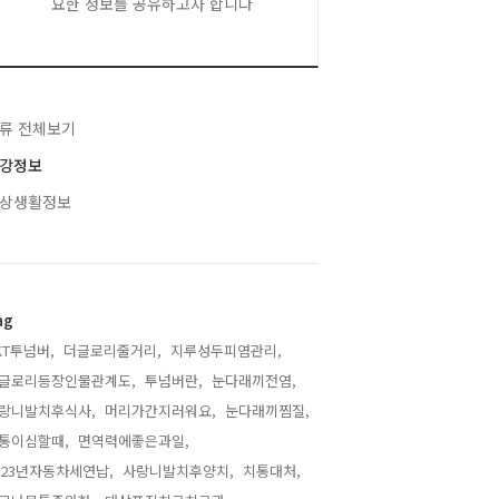
요한 정보를 공유하고자 합니다
류 전체보기
강정보
상생활정보
ag
KT투넘버,
더글로리줄거리,
지루성두피염관리,
글로리등장인물관계도,
투넘버란,
눈다래끼전염,
랑니발치후식사,
머리가간지러워요,
눈다래끼찜질,
통이심할때,
면역력에좋은과일,
023년자동차세연납,
사랑니발치후양치,
치통대처,