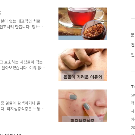
로써 치료의 핵심은 인슐린의
슐린 이라 불리기도 하는데
용
 염증억제에도 많은 도움을
도가 줄면 운동신경에 장애를
성분이 없는 대표적인 차로
 도파민의 전구체라고 하는
건조시켜 만듭니다. 당뇨에
대해 알아보겠습니다. 루이보
분
아스파라신이라는 성분이 들어
의 상승을 억제시키는데 효
건
뇨병 치료에 도움을 줍니다.
일
 질환인데 루이보스티에 함
 탁월한 효과를 지니고 있
고 호소하는 사람들이 겪는
과 주름 개선에 도움을 주고
 알아보겠습니다. 이유 없
바랍니다. "온몸이 간지러워
은 유전이나 외부의 환경적인
진물이 생기는 특징이 있습
T
먼지 등을 코로 흡입하거나
S
부전 신장은 우리 몸의 노폐
장의 기능이 저하되어있거나
 중 얼굴에 갈색이거나 울
더
하고 몸 구석구석에 쌓이게
니다. 피지샘증식증은 보통
사
부분에 많이 발생하며 압출
치
이 있습니다. 오늘은 피지
습니다. 피지샘증식증 원인
2
많이 줄지 않습니다. 그래서