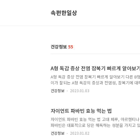
속편한일상
건강정보
55
A형 독감 증상 전염 잠복기 빠르게 알아보
A형 독감 증상 전염 잠복기 빠르게 알아보기 다른 B
이가 잘되는 A형 독감의 증상과 전염성, 잠복기에 대
시 타미플루 안 먹으면 일어나는 일에 대해서 말씀드리
건강정보
2023.01.03
요즘 유행하고 있는 A형 독감의 증상 중 가장 큰 특징
다. 이러한 고열 증상은 감염된 이후로 하루에서 이
내리지 않고 병원 내원 후 최소 2일에서 5일 이상 지
자이언트 파바빈 효능 먹는 법
물, 기침과 재채기를 동반하는 경우가 다수이며 두통,
등 전신증상이 함께 나타나기도 합니다. 특히 유아동
자이언트 파바빈 효능 먹는 법 고대 페루, 아르헨티
용 중에 하나인 선망증상(환각, 환청 등)이 나타날 수
파바빈은 대표적으로 당은 해독하는 성분을 가지고 
보호자..
를 기대할 수 있습니다. 오늘은 자이언트 파바빈의 효
건강정보
2023.01.02
아보겠습니다. 자이언트 파바빈 효능 1. 당뇨 완화 