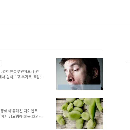
기
형, C형 인플루엔자보다 변
해서 알아보고 추가로 독감
겠습니다. A형 독감 증상
은 38도 이상의 고열입니
틀뒤에 나타나기도 하고 금방
속되기도 합니다. 또한 콧
 몸살, 근육통이나 인후통
의 경우엔 타미플루의 부작
나 등에서 유래된 자이언트
 있기 때문에 복용 중에는
있어서 당뇨병에 좋은 효과
능과 먹는 법에 대해서 알
당뇨병은 체내 인슐린의 분비