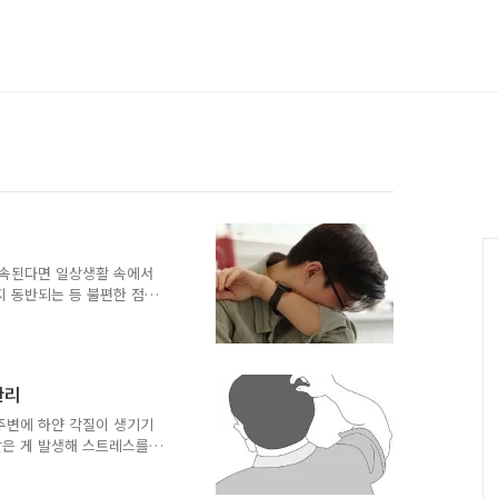
계속된다면 일상생활 속에서
지 동반되는 등 불편한 점이
 원인과 기침에 좋은 차에
 코로나 후유증 기관지염이
해지는 등 마른기침이 계속
평소에는 괜찮다가 찬바람만
관리
없을 때 나타 나는 경우입
로 목에 이물감이 느껴지고 기
주변에 하얀 각질이 생기기
출되는 건 없기 때문에 심하
같은 게 발생해 스트레스를
루성 두피염이라고 하는데 오
 습니다. 지루성 두피 염