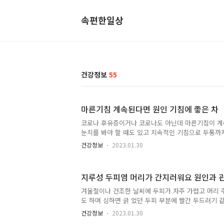
속편한일상
건강정보
55
마른기침 계속된다면 원인 기침에 좋은 차
코로나 후유증이거나 코로나도 아닌데 마른기침이 
눈치를 봐야 할 때도 있고 지속적인 기침으로 두통까
많이 있습니다. 오늘은 이러한 마른기침이 계속될 때
건강정보
2023.01.30
대해서 알아보겠습니다. 마른기침 원인 1. 감기 혹은
나 코로나 이후 후유증으로 목이 건조해지면서 칼칼
되는 경우입니다. 2. 겨울철이거나 찬바람 맞을 때 
지루성 두피염 머리가 간지러워요 원인과 
불면 마른기침이 자주 나고 병원에 가도 크게 이상이 
니다. 3. 목 가래 후두염이 있거나 코로나 후유증으
겨울철이나 건조한 날씨에 두피가 자주 가렵고 머리 
침을 자주 하는 경우입니다. 헛 기침을 해도 딱히 배
도 하며 심하면 긁 었던 두피 부분에 빨간 두드러기 
면 쇳소리가 나오기..
주기도 합니다. 이러한 증상이 지속되 는 질환을 지
건강정보
2023.01.30
늘은 지루성 두피염 원인과 관리법에 대해서 알아보겠