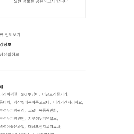
요한 정보를 공유하고자 합니다
류 전체보기
강정보
상생활정보
ag
다래끼찜질,
SKT투넘버,
더글로리줄거리,
통대처,
침삼킬때목아픔코로나,
머리가간지러워요,
루성두피염관리,
코로나목통증완화,
루성두피염원인,
지루성두피염탈모,
역력에좋은과일,
대상포진치료치료과,