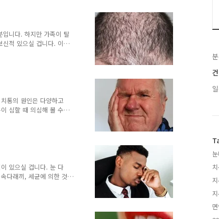
지가 과다 분비되어 생기는 이
 유발되는 경우입니다. 2.
 문제가 발생해 두피염이 발
지루성 두피염이 탈모의 원
분입니다. 하지만 가족이 탈
대부분입니다. 하지만 가족
보신적 있으실 겁니다. 이러
 외에 탈모를 일으키는 원인
분
트레스 스트레스가 과도하게
 지루성 두피염 탈모에 직접
건
나 가려움 등으로 모근 및
일
다. 3. 수면부족 업무가 학
한 수면을 취하지 못한다면
런 치통의 원인은 다양하고
형 및 다이어트 모발에는 여
이 심할 때 의심해 볼 수
정보] - 잇몸 부었을 때 잇
 원인과 치료 총정리 잇몸
 정도로 잇몸이 부어서 고생
T
 그 상태에 따라 여러 종
눈
때 원인 1. 충치 충치가 생
음식을 섭취할 때에도 딱히
이 있으실 겁니다. 눈 다
치
 느낌이 날 수 있습니다..
속다래끼, 세균에 의한 것
지
니다. 오늘은 이런 다래끼가
지
 [건강정보] - 눈 다래끼
 방법 한눈에 알아보기 눈
면
지 않은 비립종이 생기기도